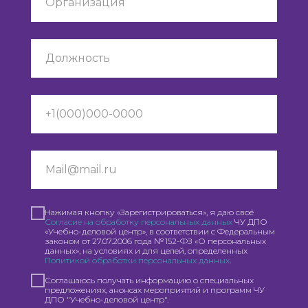
Нажимая кнопку «Зарегистрироваться», я даю своё
Согласие на обработку персональных данных
ЧУ ДПО
«Учебно-деловой центр», в соответствии с Федеральным
законом от 27.07.2006 года № 152-ФЗ «О персональных
данных», на условиях и для целей, определенных
Политикой обработки персональных данных
.
Соглашаюсь получать информацию о специальных
предложениях, анонсах мероприятий и программ ЧУ
ДПО "Учебно-деловой центр".