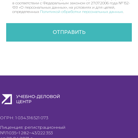
в соответствии с Федеральным законом от 27.07.2006 года № 152-
ФЗ «О персональных данных», на условиях и для целей,
определенных
Политикой обработки персональных данных
.
ОТПРАВИТЬ
ОГРН: 1 034 316 521 073
Лиценция: регистрационный
№Л035−1 282−43/222 353