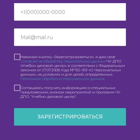
Нажимая кнопку «Зарегистрироваться», я даю своё
Согласие на обработку персональных данных
ЧУ ДПО
«Учебно-деловой центр», в соответствии с Федеральным
законом от 27.07.2006 года № 152-ФЗ «О персональных
данных», на условиях и для целей, определенных
Политикой обработки персональных данных
.
Соглашаюсь получать информацию о специальных
предложениях, анонсах мероприятий и программ ЧУ
ДПО "Учебно-деловой центр".
ЗАРЕГИСТРИРОВАТЬСЯ