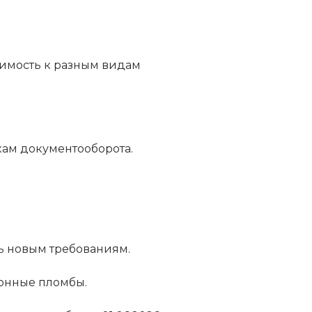
нимость к разным видам
кам документооборота.
ть новым требованиям.
ионные пломбы.