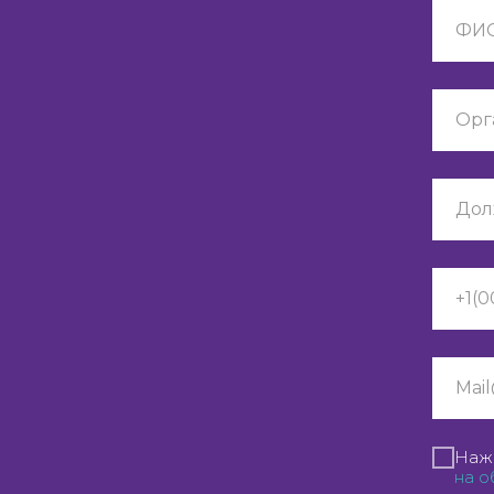
Нажи
на о