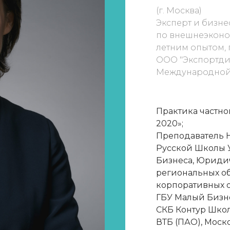
(г. Москва)
Эксперт и бизне
по внешнеэконом
летним опытом,
ООО "Экспортди
Международной
Практика частно
2020»;
Преподаватель 
Русской Школы 
Бизнеса, Юридич
региональных об
корпоративных о
ГБУ Малый Бизн
СКБ Контур Школ
ВТБ (ПАО), Моск