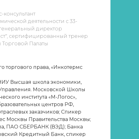
с-консультант
ической деятельности с 33-
 генеральный директор
ст", сертифицированный тренер
 Торговой Палаты
го торгового права, «Инкотермс
НИУ Высшая школа экономики,
Управления. Московской Школы
еского института «М-Логос»,
разовательных центров РФ,
траслевых заказчиков; Спикер
ес Москвы Правительства Москвы;
а, ПАО СБЕРБАНК (ВЭД); Банка
овский Кредитный Банк, спикер