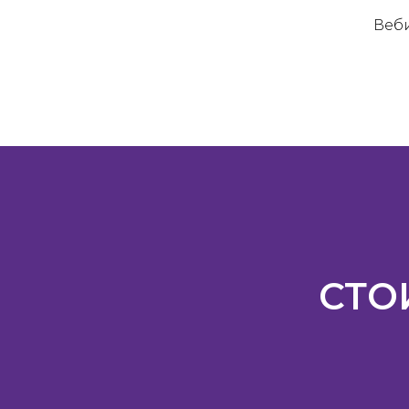
Веби
СТО