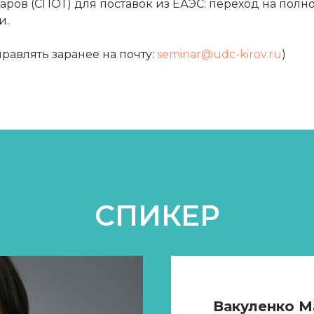
ов (СПОТ) для поставок из ЕАЭС: переход на полноце
и.
равлять заранее на почту:
seminar@udc-kirov.ru
)
СПИКЕР
Вакуленко М