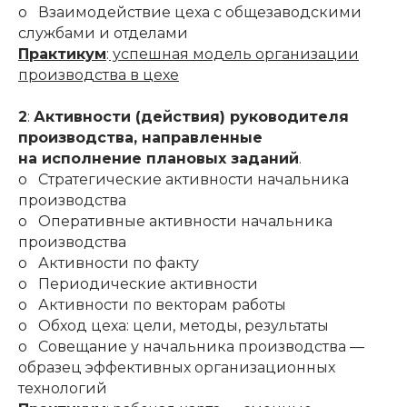
o Взаимодействие цеха с общезаводскими
службами и отделами
Практикум
:
успешная модель организации
производства в цехе
2
:
Активности (действия) руководителя
производства, направленные
на исполнение плановых заданий
.
o Стратегические активности начальника
производства
o Оперативные активности начальника
производства
o Активности по факту
o Периодические активности
o Активности по векторам работы
o Обход цеха: цели, методы, результаты
o Совещание у начальника производства —
образец эффективных организационных
технологий