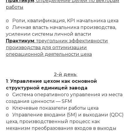
Практикум
:
определение целей по векторам
работы
o Роли, квалификация, KPI начальника цеха
o Личная власть начальника производства,
усилении системы личной власти
Практикум
: треугольник эффективности
производства для оптимизации
операционной деятельности цеха
2-й день
:
1
:
Управление цехом как основной
структурной единицей завода
o Система оперативного управления из места
создания ценности — SFM
o Ключевые показатели работы цеха
o Управление входами (5М) и выходами (QDC)
цеха, производственный процесс как
механизм преобразования входов в выходы