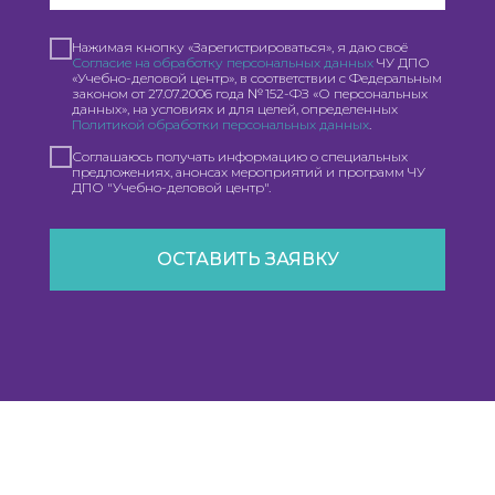
Нажимая кнопку «Зарегистрироваться», я даю своё
Согласие на обработку персональных данных
ЧУ ДПО
«Учебно-деловой центр», в соответствии с Федеральным
законом от 27.07.2006 года № 152-ФЗ «О персональных
данных», на условиях и для целей, определенных
Политикой обработки персональных данных
.
Соглашаюсь получать информацию о специальных
предложениях, анонсах мероприятий и программ ЧУ
ДПО "Учебно-деловой центр".
ОСТАВИТЬ ЗАЯВКУ